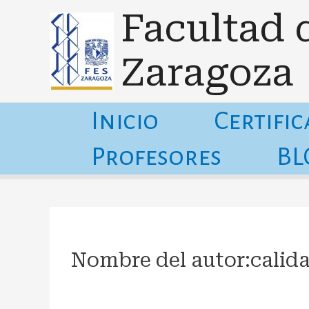
Ir
Buscar:
Facultad 
al
contenido
Zaragoza
Inicio
Certifi
Profesores
BL
Nombre del autor:cali