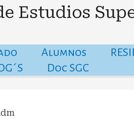
de Estudios Supe
cado
Alumnos
RES
OG´S
Doc SGC
dadm